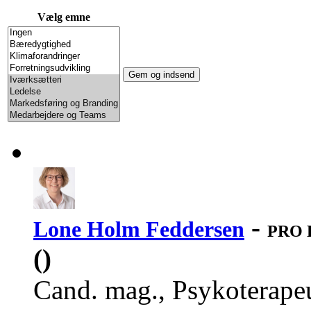
Vælg emne
-
Lone Holm Feddersen
PRO P
()
Cand. mag., Psykoterap