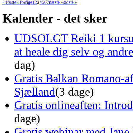
« første
« forrige
1
2
3
4
5
6
7
næste »
sidste »
Kalender - det sker
UDSOLGT Reiki 1 kursus 
at heale dig selv og and
dag)
Gratis Balkan Romano-af
Sjælland
(3 dage)
Gratis onlineaften: Intro
dage)
Gratis webinar med Jane 